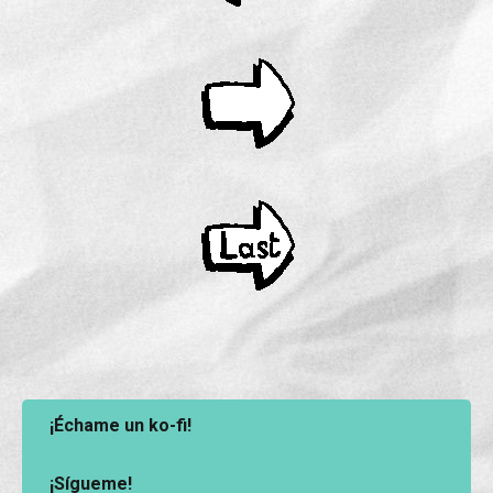
¡Échame un ko-fi!
¡Sígueme!