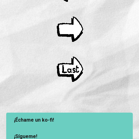
¡Échame un ko-fi!
¡Sígueme!