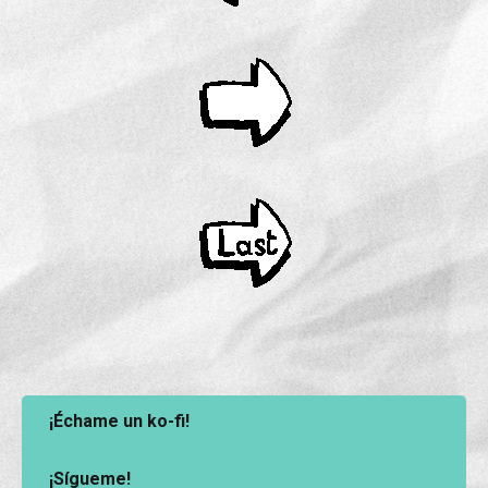
¡Échame un ko-fi!
¡Sígueme!