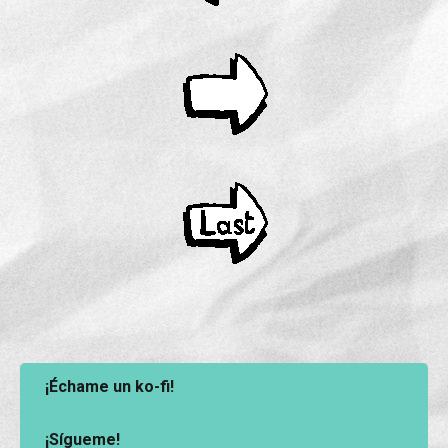
¡Échame un ko-fi!
¡Sígueme!