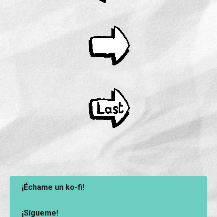
¡Échame un ko-fi!
¡Sígueme!