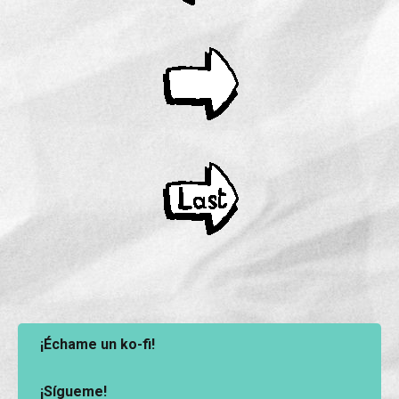
¡Échame un ko-fi!
¡Sígueme!