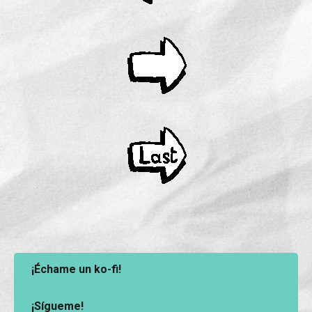
¡Échame un ko-fi!
¡Sígueme!