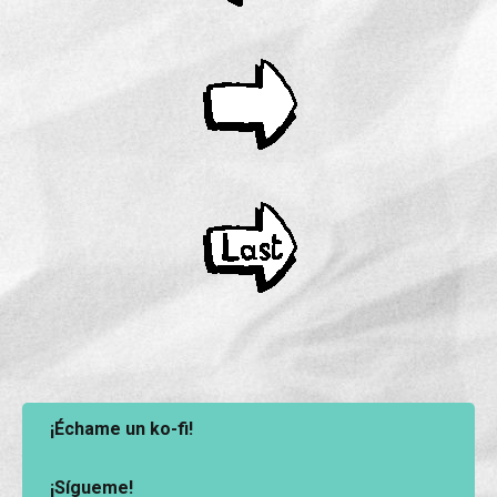
¡Échame un ko-fi!
¡Sígueme!