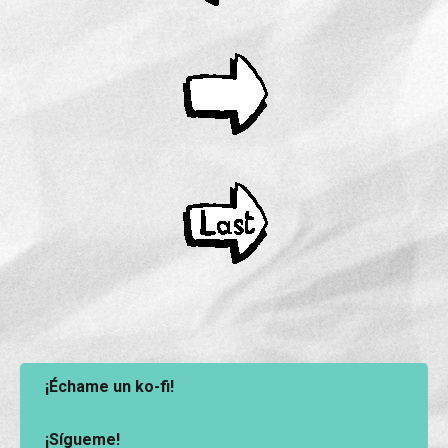
¡Échame un ko-fi!
¡Sígueme!