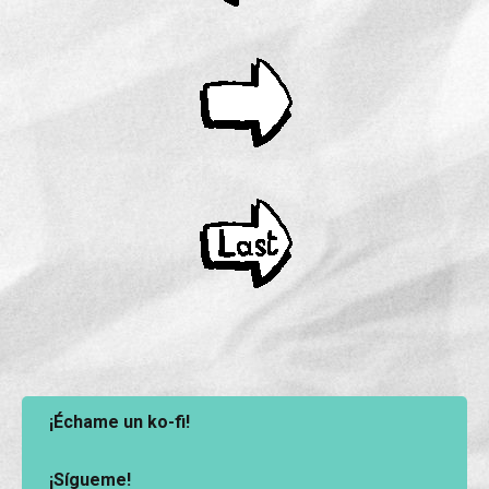
¡Échame un ko-fi!
¡Sígueme!