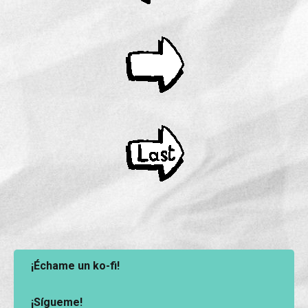
¡Échame un ko-fi!
¡Sígueme!