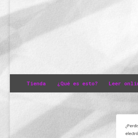
Tienda
¿Qué es esto?
Leer onli
¿Perdi
electr