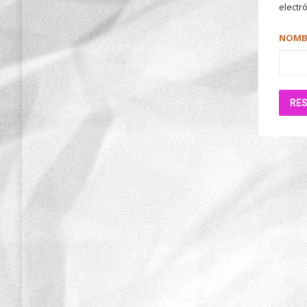
electró
NOMBR
RE