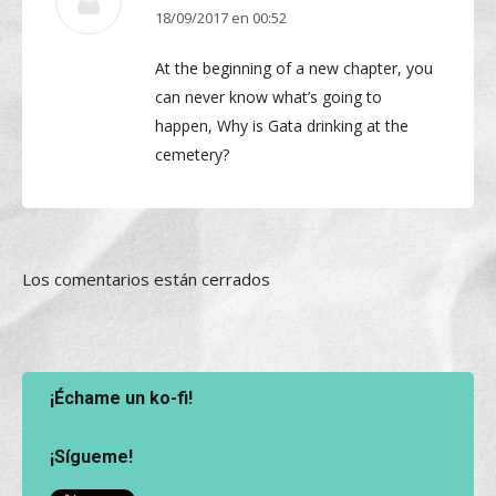
18/09/2017 en 00:52
dice:
At the beginning of a new chapter, you
can never know what’s going to
happen, Why is Gata drinking at the
cemetery?
Los comentarios están cerrados
¡Échame un ko-fi!
¡Sígueme!