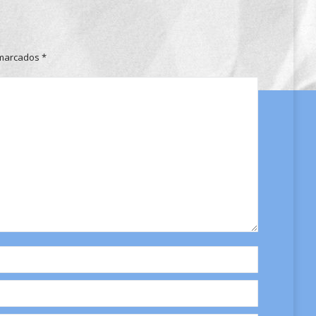
n marcados
*