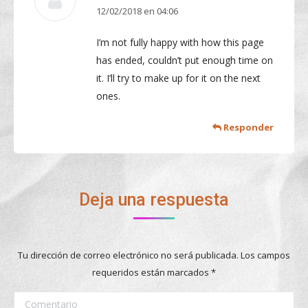
12/02/2018 en 04:06
dice:
I’m not fully happy with how this page
has ended, couldn’t put enough time on
it. I’ll try to make up for it on the next
ones.
Responder
Deja una respuesta
Tu dirección de correo electrónico no será publicada. Los campos
requeridos están marcados
*
Comentario