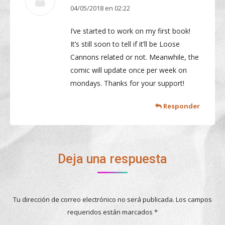
04/05/2018 en 02:22
dice:
I’ve started to work on my first book!
It’s still soon to tell if it’ll be Loose
Cannons related or not. Meanwhile, the
comic will update once per week on
mondays. Thanks for your support!
Responder
Deja una respuesta
Tu dirección de correo electrónico no será publicada. Los campos
requeridos están marcados
*