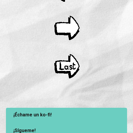
¡Échame un ko-fi!
¡Sígueme!