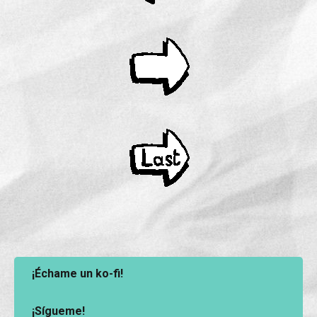
¡Échame un ko-fi!
¡Sígueme!