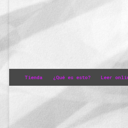
Tienda
¿Qué es esto?
Leer onli
nueva página
Non classé
Por
Rubén
17/07/2017
Deja un coment