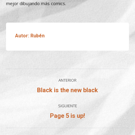
mejor dibujando más comics.
Autor:
Rubén
Navegación
ANTERIOR
entre
Entrada
Black is the new black
anterior:
entradas
SIGUIENTE
Entrada
Page 5 is up!
siguiente: