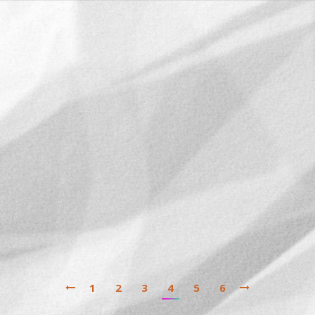
¡Loose Cannons en español!
webcomic
Por
Rubén
23/07/2017
Deja un comentario
Hoy he hecho algo que tenía en mente desde que
comencé a crear la web, pero dejé a un lado al
principio por tratar de priorizar la creación de
contenidos y organizar un poco la página, pero ya
está hecho: he subido las páginas existentes del
comic en español a la web en una sección…
1
2
3
4
5
6