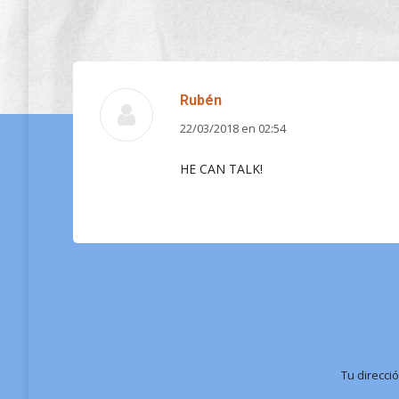
Rubén
22/03/2018 en 02:54
dice:
HE CAN TALK!
Tu direcci