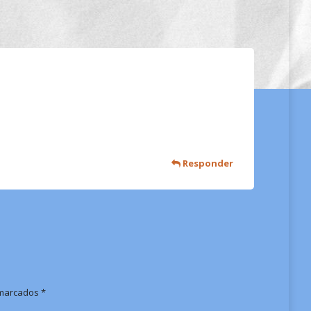
Responder
n marcados
*